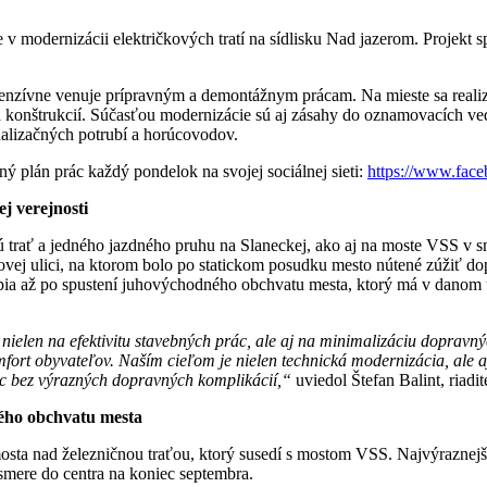
odernizácii električkových tratí na sídlisku Nad jazerom. Projekt sp
enzívne venuje prípravným a demontážnym prácam. Na mieste sa realiz
 konštrukcií. Súčasťou modernizácie sú aj zásahy do oznamovacích ved
nalizačných potrubí a horúcovodov.
 plán prác každý pondelok na svojej sociálnej sieti:
https://www.fac
j verejnosti
 trať a jedného jazdného pruhu na Slaneckej, ako aj na moste VSS v 
vej ulici, na ktorom bolo po statickom posudku mesto nútené zúžiť dop
pia až po spustení juhovýchodného obchvatu mesta, ktorý má v danom 
ielen na efektivitu stavebných prác, ale aj na minimalizáciu dopravný
t obyvateľov. Naším cieľom je nielen technická modernizácia, ale aj 
 bez výrazných dopravných komplikácií,“
uviedol Štefan Balint, ria
ného obchvatu mesta
 mosta nad železničnou traťou, ktorý susedí s mostom VSS. Najvýrazne
smere do centra na koniec septembra.