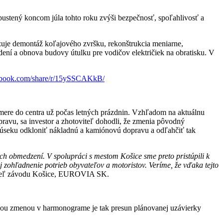
ustený koncom júla tohto roku zvýši bezpečnosť, spoľahlivosť a
uje demontáž koľajového zvršku, rekonštrukcia meniarne,
ení a obnova budovy útulku pre vodičov električiek na obratisku. V
ebook.com/share/r/15ySSCAKkB/
smere do centra už počas letných prázdnin. Vzhľadom na aktuálnu
ravu, sa investor a zhotoviteľ dohodli, že zmenia pôvodný
úseku odkloniť nákladnú a kamiónovú dopravu a odľahčiť tak
ch obmedzení. V spolupráci s mestom Košice sme preto pristúpili k
zohľadnenie potrieb obyvateľov a motoristov. Veríme, že vďaka tejto
diteľ závodu Košice, EUROVIA SK.
jšou zmenou v harmonograme je tak presun plánovanej uzávierky