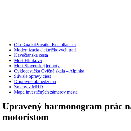
Okružná križovatka Kostolianska
Modernizácia električkových tratí
Kavečianska cesta
Most Hlinkova
Most Slovenskej jednoty
Cyklocestička Cvičná skala – Alpinka
Súvislé opravy ciest
Dopravné obmedzenia
Zmeny v MHD
Mapa investičných zámerov mesta
Upravený harmonogram prác na m
motoristom