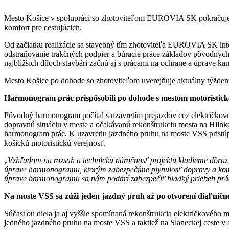
Mesto Košice v spolupráci so zhotoviteľom EUROVIA SK pokračuje v m
komfort pre cestujúcich.
Od začiatku realizácie sa stavebný tím zhotoviteľa EUROVIA SK int
odstraňovanie trakčných podpier a búracie práce základov pôvodných
najbližších dňoch stavbári začnú aj s prácami na ochrane a úprave ka
Mesto Košice po dohode so zhotoviteľom uverejňuje aktuálny týždenný
Harmonogram prác prispôsobili po dohode s mestom motoristicke
Pôvodný harmonogram počítal s uzavretím prejazdov cez električkovú
dopravnú situáciu v meste a očakávanú rekonštrukciu mosta na Hlinko
harmonogram prác. K uzavretiu jazdného pruhu na moste VSS pristú
košickú motoristickú verejnosť.
„
Vzhľadom na rozsah a technickú náročnosť projektu kladieme dôraz n
úprave harmonogramu, ktorým zabezpečíme plynulosť dopravy a komfor
úprave harmonogramu sa nám podarí zabezpečiť hladký priebeh prác
Na moste VSS sa zúži jeden jazdný pruh až po otvorení diaľnič
Súčasťou diela ja aj vyššie spomínaná rekonštrukcia električkového
jedného jazdného pruhu na moste VSS a taktiež na Slaneckej ceste v 