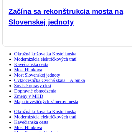
Začína sa rekonštrukcia mosta na
Slovenskej jednoty
Okružná križovatka Kostolianska
Modernizácia električkových tratí
Kavečianska cesta
Most Hlinkova
Most Slovenskej jednoty
Cyklocestička Cvičná skala – Alpinka
Súvislé opravy ciest
Dopravné obmedzenia
Zmeny v MHD
Mapa investičných zámerov mesta
Okružná križovatka Kostolianska
Modernizácia električkových tratí
Kavečianska cesta
Most Hlinkova