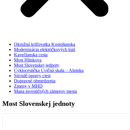
Okružná križovatka Kostolianska
Modernizácia električkových tratí
Kavečianska cesta
Most Hlinkova
Most Slovenskej jednoty
Cyklocestička Cvičná skala – Alpinka
Súvislé opravy ciest
Dopravné obmedzenia
Zmeny v MHD
Mapa investičných zámerov mesta
Most Slovenskej jednoty