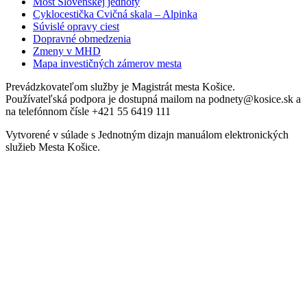
Most Slovenskej jednoty
Cyklocestička Cvičná skala – Alpinka
Súvislé opravy ciest
Dopravné obmedzenia
Zmeny v MHD
Mapa investičných zámerov mesta
Prevádzkovateľom služby je Magistrát mesta Košice.
Používateľská podpora je dostupná mailom na podnety@kosice.sk a
na telefónnom čísle +421 55 6419 111
Vytvorené v súlade s Jednotným dizajn manuálom elektronických
služieb Mesta Košice.