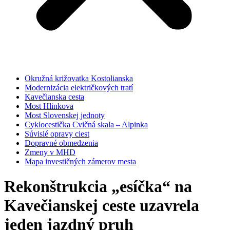
Okružná križovatka Kostolianska
Modernizácia električkových tratí
Kavečianska cesta
Most Hlinkova
Most Slovenskej jednoty
Cyklocestička Cvičná skala – Alpinka
Súvislé opravy ciest
Dopravné obmedzenia
Zmeny v MHD
Mapa investičných zámerov mesta
Rekonštrukcia „esíčka“ na
Kavečianskej ceste uzavrela
jeden jazdný pruh