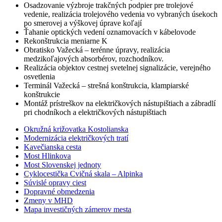
Osadzovanie výzbroje trakčných podpier pre trolejové
vedenie, realizácia trolejového vedenia vo vybraných úsekoch
po smerovej a výškovej úprave koľají
Ťahanie optických vedení oznamovacích v kábelovode
Rekonštrukcia meniarne K
Obratisko Važecká – terénne úpravy, realizácia
medzikoľajových absorbérov, rozchodníkov.
Realizácia objektov cestnej svetelnej signalizácie, verejného
osvetlenia
Terminál Važecká – strešná konštrukcia, klampiarské
konštrukcie
Montáž prístreškov na električkových nástupištiach a zábradlí
pri chodníkoch a električkových nástupištiach
Okružná križovatka Kostolianska
Modernizácia električkových tratí
Kavečianska cesta
Most Hlinkova
Most Slovenskej jednoty
Cyklocestička Cvičná skala – Alpinka
Súvislé opravy ciest
Dopravné obmedzenia
Zmeny v MHD
Mapa investičných zámerov mesta