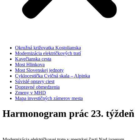
Okružná križovatka Kostolianska
Modernizácia električkových tratí
Kavečianska cesta
Most Hlinkova
Most Slovenskej jednoty
Cyklocestička Cvičná skala – Alpinka
Súvislé opravy ciest
Dopravné obmedzenia
Zmeny v MHD
Mapa investičných zámerov mesta
Harmonogram prác 23. týždeň
Modernizácia električkovej trate v mestskej časti Nad jazerom