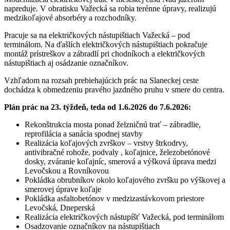
napreduje. V obratisku Važecká sa robia terénne úpravy, realizujú
medzikoľajové absorbéry a rozchodníky.
Pracuje sa na električkových nástupištiach Važecká – pod
terminálom. Na ďašlích električkových nástupištiach pokračuje
montáž prístreškov a zábradlí pri chodníkoch a električkových
nástupištiach aj osádzanie označníkov.
Vzhľadom na rozsah prebiehajúcich prác na Slaneckej ceste
dochádza k obmedzeniu pravého jazdného pruhu v smere do centra.
Plán prác na 23. týždeň, teda od 1.6.2026 do 7.6.2026:
Rekonštrukcia mosta ponad želzničnú trať – zábradlie,
reprofilácia a sanácia spodnej stavby
Realizácia koľajových zvrškov – vrstvy štrkodrvy,
antivibračné rohože, podvaly , koľajnice, železobetónové
dosky, zváranie koľajníc, smerová a výšková úprava medzi
Levočskou a Rovníkovou
Pokládka obrubníkov okolo koľajového zvršku po výškovej a
smerovej úprave koľaje
Pokládka asfaltobetónov v medzizastávkovom priestore
Levočská, Dneperská
Realizácia električkových nástupíšť Važecká, pod terminálom
Osadzovanie označníkov na nástupištiach