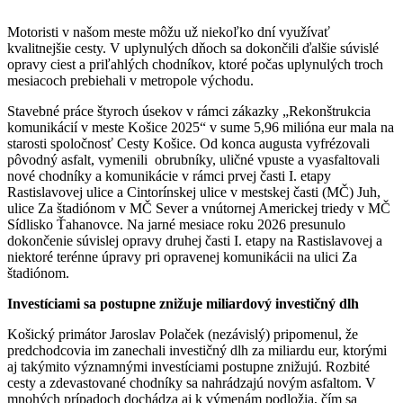
Motoristi v našom meste môžu už niekoľko dní využívať
kvalitnejšie cesty. V uplynulých dňoch sa dokončili ďalšie súvislé
opravy ciest a priľahlých chodníkov, ktoré počas uplynulých troch
mesiacoch prebiehali v metropole východu.
Stavebné práce štyroch úsekov v rámci zákazky „Rekonštrukcia
komunikácií v meste Košice 2025“ v sume 5,96 milióna eur mala na
starosti spoločnosť Cesty Košice. Od konca augusta vyfrézovali
pôvodný asfalt, vymenili obrubníky, uličné vpuste a vyasfaltovali
nové chodníky a komunikácie v rámci prvej časti I. etapy
Rastislavovej ulice a Cintorínskej ulice v mestskej časti (MČ) Juh,
ulice Za štadiónom v MČ Sever a vnútornej Americkej triedy v MČ
Sídlisko Ťahanovce. Na jarné mesiace roku 2026 presunulo
dokončenie súvislej opravy druhej časti I. etapy na Rastislavovej a
niektoré terénne úpravy pri opravenej komunikácii na ulici Za
štadiónom.
Investíciami sa postupne znižuje miliardový investičný dlh
Košický primátor Jaroslav Polaček (nezávislý) pripomenul, že
predchodcovia im zanechali investičný dlh za miliardu eur, ktorými
aj takýmito významnými investíciami postupne znižujú. Rozbité
cesty a zdevastované chodníky sa nahrádzajú novým asfaltom. V
mnohých prípadoch dochádza aj k výmenám podložia, čím sa