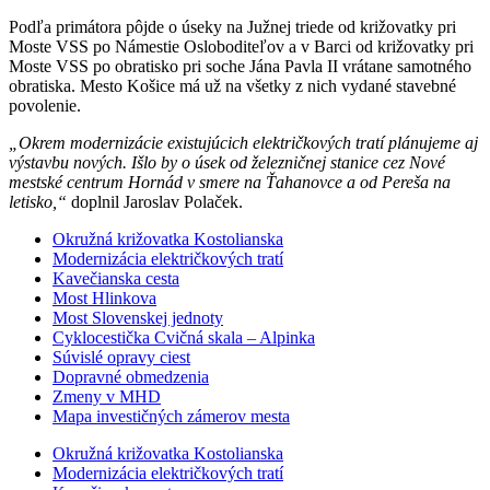
Podľa primátora pôjde o úseky na Južnej triede od križovatky pri
Moste VSS po Námestie Osloboditeľov a v Barci od križovatky pri
Moste VSS po obratisko pri soche Jána Pavla II vrátane samotného
obratiska. Mesto Košice má už na všetky z nich vydané stavebné
povolenie.
„Okrem modernizácie existujúcich električkových tratí plánujeme aj
výstavbu nových. Išlo by o úsek od železničnej stanice cez Nové
mestské centrum Hornád v smere na Ťahanovce a od Pereša na
letisko,“
doplnil Jaroslav Polaček.
Okružná križovatka Kostolianska
Modernizácia električkových tratí
Kavečianska cesta
Most Hlinkova
Most Slovenskej jednoty
Cyklocestička Cvičná skala – Alpinka
Súvislé opravy ciest
Dopravné obmedzenia
Zmeny v MHD
Mapa investičných zámerov mesta
Okružná križovatka Kostolianska
Modernizácia električkových tratí