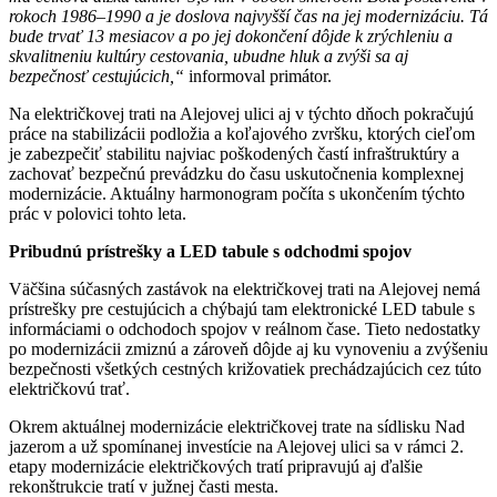
rokoch 1986–1990 a je doslova najvyšší čas na jej modernizáciu. Tá
bude trvať 13 mesiacov a po jej dokončení dôjde k zrýchleniu a
skvalitneniu kultúry cestovania, ubudne hluk a zvýši sa aj
bezpečnosť cestujúcich,“
informoval primátor.
Na električkovej trati na Alejovej ulici aj v týchto dňoch pokračujú
práce na stabilizácii podložia a koľajového zvršku, ktorých cieľom
je zabezpečiť stabilitu najviac poškodených častí infraštruktúry a
zachovať bezpečnú prevádzku do času uskutočnenia komplexnej
modernizácie. Aktuálny harmonogram počíta s ukončením týchto
prác v polovici tohto leta.
Pribudnú prístrešky a LED tabule s odchodmi spojov
Väčšina súčasných zastávok na električkovej trati na Alejovej nemá
prístrešky pre cestujúcich a chýbajú tam elektronické LED tabule s
informáciami o odchodoch spojov v reálnom čase. Tieto nedostatky
po modernizácii zmiznú a zároveň dôjde aj ku vynoveniu a zvýšeniu
bezpečnosti všetkých cestných križovatiek prechádzajúcich cez túto
električkovú trať.
Okrem aktuálnej modernizácie električkovej trate na sídlisku Nad
jazerom a už spomínanej investície na Alejovej ulici sa v rámci 2.
etapy modernizácie električkových tratí pripravujú aj ďalšie
rekonštrukcie tratí v južnej časti mesta.