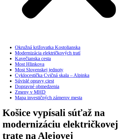
Okružná križovatka Kostolianska
Modernizácia električkových tratí
Kavečianska cesta
Most Hlinkova
Most Slovenskej jednoty
Cyklocestička Cvičná skala – Alpinka
Súvislé opravy ciest
Dopravné obmedzenia
Zmeny v MHD
Mapa investičných zámerov mesta
Košice vypísali súťaž na
modernizáciu električkovej
trate na Alejovej