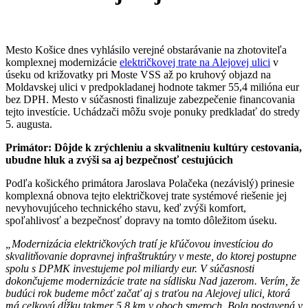
Mesto Košice dnes vyhlásilo verejné obstarávanie na zhotoviteľa
komplexnej modernizácie
električkovej trate na Alejovej ulici
v
úseku od križovatky pri Moste VSS až po kruhový objazd na
Moldavskej ulici v predpokladanej hodnote takmer 55,4 milióna eur
bez DPH. Mesto v súčasnosti finalizuje zabezpečenie financovania
tejto investície. Uchádzači môžu svoje ponuky predkladať do stredy
5. augusta.
Primátor: Dôjde k zrýchleniu a skvalitneniu kultúry cestovania,
ubudne hluk a zvýši sa aj bezpečnosť cestujúcich
Podľa košického primátora Jaroslava Polačeka (nezávislý) prinesie
komplexná obnova tejto električkovej trate systémové riešenie jej
nevyhovujúceho technického stavu, keď zvýši komfort,
spoľahlivosť a bezpečnosť dopravy na tomto dôležitom úseku.
„Modernizácia električkových tratí je kľúčovou investíciou do
skvalitňovanie dopravnej infraštruktúry v meste, do ktorej postupne
spolu s DPMK investujeme pol miliardy eur. V súčasnosti
dokončujeme modernizácie trate na sídlisku Nad jazerom. Verím, že
budúci rok budeme môcť začať aj s traťou na Alejovej ulici, ktorá
má celkovú dĺžku takmer 5,8 km v oboch smeroch. Bola postavená v